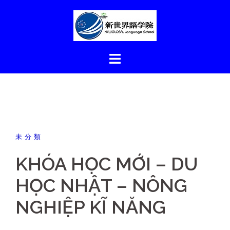
コ
ン
テ
ン
ツ
へ
ス
キ
ッ
プ
未分類
KHÓA HỌC MỚI – DU
HỌC NHẬT – NÔNG
NGHIỆP KĨ NĂNG