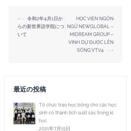
投
⟵
令和2年4月1日か
HỌC VIỆN NGÔN
稿
らの新世界語学院につ
NGỮ NEWGLOBAL –
ナ
いて
MIDREAM GROUP –
VINH DỰ ĐƯỢC LÊN
ビ
SÓNG VTV4
⟶
ゲ
ー
シ
ョ
ン
最近の投稿
Tổ chức trao học bổng cho các học
sinh có thành tích suất sắc trong kì
học
2021年7月15日