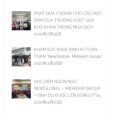
PHÁT QUÀ Ý NGHĨA CHO CÁC HỌC
SINH CỦA TRƯỜNG VƯỢT QUA
KHÓ KHĂN TRONG MÙA DỊCH
2021年7月15日
KHÁM SỨC KHỎE ĐỊNH KÌ TOÀN
THÂN *NewGlobal- Midream Group*
2021年4月26日
HỌC VIỆN NGÔN NGỮ
NEWGLOBAL – MIDREAM GROUP
– VINH DỰ ĐƯỢC LÊN SÓNG VTV4
2021年4月23日