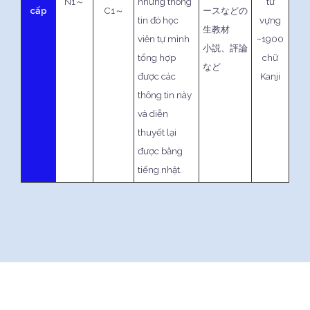
N1～
những thông
từ
cấp
C1～
ースなどの
tin đó học
vựng
生教材
viên tự mình
~1900
小説、評論
tổng hợp
chữ
など
được các
Kanji
thông tin này
và diễn
thuyết lại
được bằng
tiếng nhật.