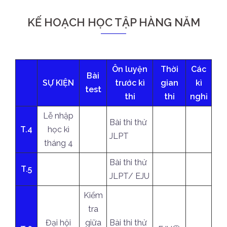
KẾ HOẠCH HỌC TẬP HÀNG NĂM
Ôn luyện
Thời
Các
Bài
SỰ KIỆN
trước kì
gian
kì
test
thi
thi
nghỉ
Lễ nhập
Bài thi thử
T.4
học kì
JLPT
tháng 4
Bài thi thử
T.5
JLPT/ EJU
Kiểm
tra
Đại hội
giữa
Bài thi thử