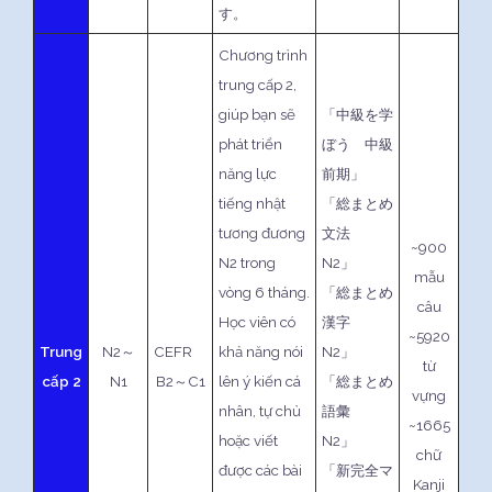
す。
Chương trình
trung cấp 2,
giúp bạn sẽ
「中級を学
phát triển
ぼう 中級
năng lực
前期」
tiếng nhật
「総まとめ
tương đương
文法
~900
N2 trong
N2」
mẫu
vòng 6 tháng.
「総まとめ
câu
Học viên có
漢字
~5920
Trung
N2～
CEFR
khả năng nói
N2」
từ
cấp 2
N1
B2～C1
lên ý kiến cá
「総まとめ
vựng
nhân, tự chủ
語彙
~1665
hoặc viết
N2」
chữ
được các bài
「新完全マ
Kanji