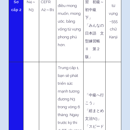
Sơ
N4～
CEFR
習 初級～
điều mong
từ
cấp 2
N3
A2～B1
初中級
muốn, mong
vựng
下」
ước, bằng
~555
「みんなの
vống từ vựng
chữ
日本語 文
phong phú
Kanji
型練習帳
hơn.
Ⅱ 第２
版」
Trung cấp 1,
bạn sẽ phát
triển sức
mạnh tương
「中級へ行
đương N3
こう」
trong vòng 6
「総まとめ
tháng. Ngay
文法N3」
trước kỳ thi
「スピード