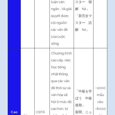
luận văn
スター 聴
ngắn… Và giải
解 N2」
quyết được
「新完全マ
cội nguồn
スター 読
các vấn đề
解 N2」
của cuộc
sống.
Chương trình
cao cấp, việc
học tiếng
nhật thông
qua các vấn
đề thời sự và
~1000
「中級を学
văn hóa xã
mẫu
ぼう 中級
hội ở mức độ
câu
後期」
cao hơn, từ
~8000
Cao
CEFR
新聞、ニュ