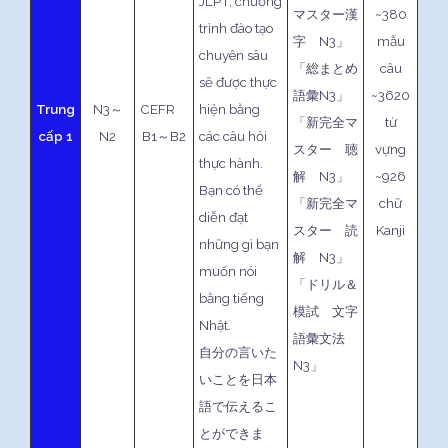
JLPT, chương
マスター漢
~380
trình đào tạo
字 N3」
mẫu
chuyên sâu
「総まとめ
câu
sẽ được thực
語彙N3」
~3620
Trung
N3～
CEFR
hiện bằng
「新完全マ
từ
cấp 1
N2
B1～B2
các câu hỏi
スター 聴
vựng
thực hành.
解 N3」
~926
Bạn có thể
「新完全マ
chữ
diễn đạt
スター 読
Kanji
những gì bạn
解 N3」
muốn nói
「ドリル＆
bằng tiếng
模試 文字
Nhật.
語彙文法
自分の言いた
N3」
いことを日本
語で伝えるこ
とができま