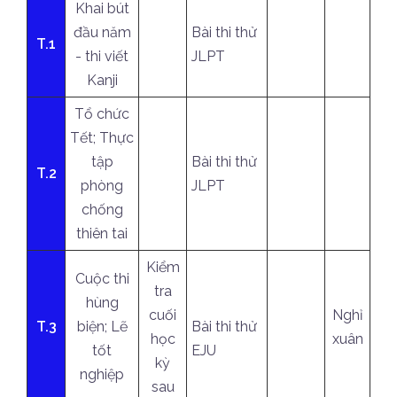
Khai bút
đầu năm
Bài thi thử
T.1
- thi viết
JLPT
Kanji
Tổ chức
Tết; Thực
tập
Bài thi thử
T.2
phòng
JLPT
chống
thiên tai
Kiểm
Cuộc thi
tra
hùng
cuối
Nghỉ
T.3
biện; Lẽ
Bài thi thử
học
xuân
tốt
EJU
kỳ
nghiệp
sau