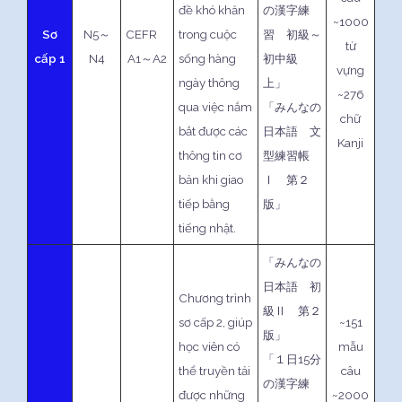
đề khó khăn
の漢字練
~1000
Sơ
N5～
CEFR
trong cuộc
習 初級～
từ
cấp 1
N4
A1～A2
sống hàng
初中級
vựng
ngày thông
上」
~276
qua việc nắm
「みんなの
chữ
bắt được các
日本語 文
Kanji
thông tin cơ
型練習帳
bản khi giao
Ⅰ 第２
tiếp bằng
版」
tiếng nhật.
「みんなの
日本語 初
Chương trình
級Ⅱ 第２
sơ cấp 2, giúp
~151
版」
học viên có
mẫu
「１日15分
thể truyền tải
câu
の漢字練
được những
~2000