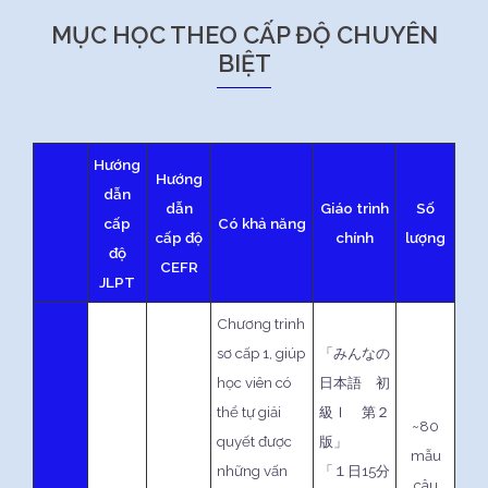
MỤC HỌC THEO CẤP ĐỘ CHUYÊN
BIỆT
Hướng
Hướng
dẫn
dẫn
Giáo trình
Số
cấp
Có khả năng
cấp độ
chính
lượng
độ
CEFR
JLPT
Chương trình
sơ cấp 1, giúp
「みんなの
học viên có
日本語 初
thể tự giải
級Ⅰ 第２
~80
quyết được
版」
mẫu
những vấn
「１日15分
câu