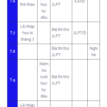
T.6
EJU①
thể thao
học
JLPT
kỳ
đầu
Lễ nhập
Bài thi thử
T.7
học kì
JLPT①
JLPT
tháng 7
Bài thi thử
Nghỉ
T.8
JLPT
hè
Kiểm
tra
cuối
Bài thi thử
T.9
học
JLPT
kỳ
đầu
Lễ nhập