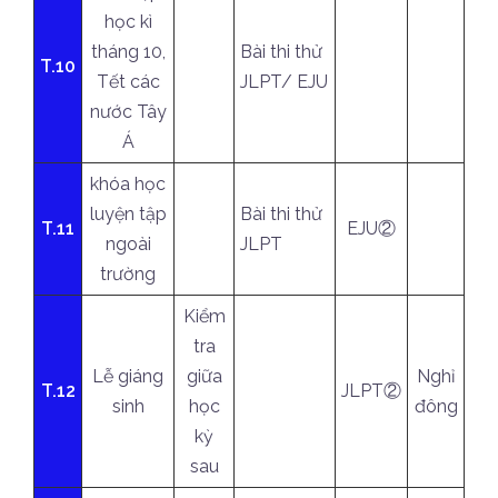
học kì
tháng 10,
Bài thi thử
T.10
Tết các
JLPT/ EJU
nước Tây
Á
khóa học
luyện tập
Bài thi thử
T.11
EJU②
ngoài
JLPT
trường
Kiểm
tra
Lễ giáng
giữa
Nghỉ
T.12
JLPT②
sinh
học
đông
kỳ
sau