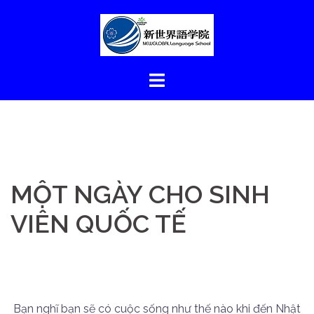
コ
ン
テ
ン
ツ
へ
ス
キ
ッ
プ
MỘT NGÀY CHO SINH
VIÊN QUỐC TẾ
Bạn nghĩ bạn sẽ có cuộc sống như thế nào khi đến Nhật